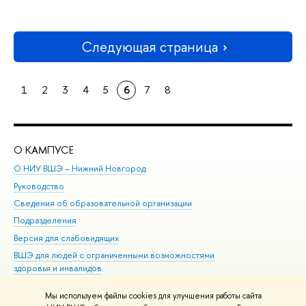
Следующая страница
1
2
3
4
5
6
7
8
О КАМПУСЕ
ОБ
О НИУ ВШЭ – Нижний Новгород
Бак
Руководство
Маг
Сведения об образовательной организации
Вт
Подразделения
Вы
Версия для слабовидящих
Ку
ВШЭ для людей с ограниченными возможностями
Пр
здоровья и инвалидов
Рег
Единая платежная страница
Яз
Мы используем файлы cookies для улучшения работы сайта