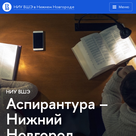
НИУ ВШЭ в Нижнем Новгороде
Меню
НИУ ВШЭ
Аспирантура –
Нижний
Новгород