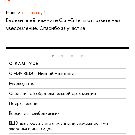
Нашли
опечатку
?
Выделите её, нажмите Ctrl+Enter и отправьте нам
уведомление. Спасибо за участие!
О КАМПУСЕ
О НИУ ВШЭ – Нижний Новгород
Б
Руководство
М
Сведения об образовательной организации
В
Подразделения
В
Версия для слабовидящих
К
ВШЭ для людей с ограниченными возможностями
П
здоровья и инвалидов
Р