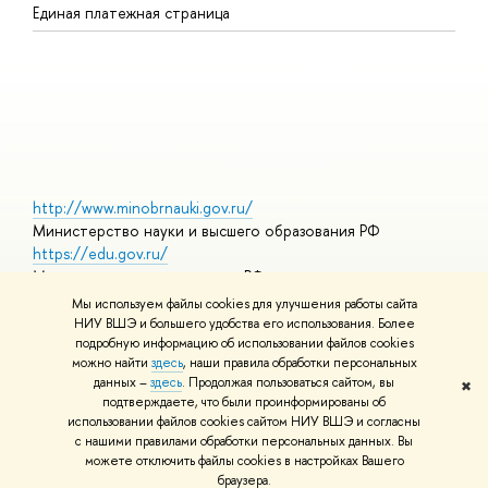
Единая платежная страница
Я
В
О
http://www.minobrnauki.gov.ru/
Министерство науки и высшего образования РФ
https://edu.gov.ru/
Министерство просвещения РФ
https://elearning.hse.ru/mooc
Мы используем файлы cookies для улучшения работы сайта
Массовые открытые онлайн-курсы
НИУ ВШЭ и большего удобства его использования. Более
подробную информацию об использовании файлов cookies
можно найти
здесь
, наши правила обработки персональных
данных –
здесь
. Продолжая пользоваться сайтом, вы
✖
© НИУ ВШЭ 1993–2026
Адреса и контакты
Условия
подтверждаете, что были проинформированы об
использования материалов
Политика конфиденциальности
Карта
использовании файлов cookies сайтом НИУ ВШЭ и согласны
сайта
с нашими правилами обработки персональных данных. Вы
Шрифты HSE Sans и HSE Slab разработаны в
Школе дизайна НИУ
можете отключить файлы cookies в настройках Вашего
ВШЭ
браузера.