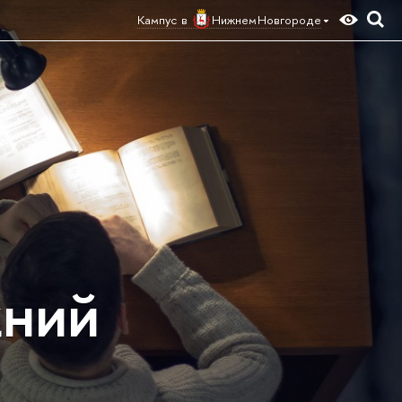
Кампус в
Нижнем Новгороде
жний