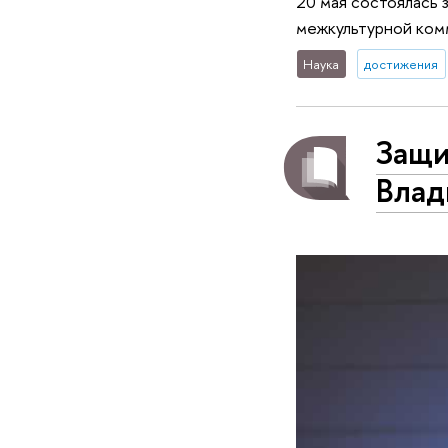
20 мая состоялась 
межкультурной ком
Наука
достижения
Защи
Влад