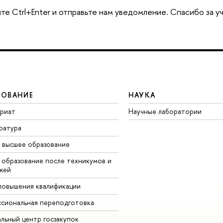
те Ctrl+Enter и отправьте нам уведомление. Спасибо за у
ЗОВАНИЕ
НАУКА
вриат
Научные лаборатории
ратура
 высшее образование
 образование после техникумов и
жей
повышения квалификации
сиональная переподготовка
альный центр госзакупок