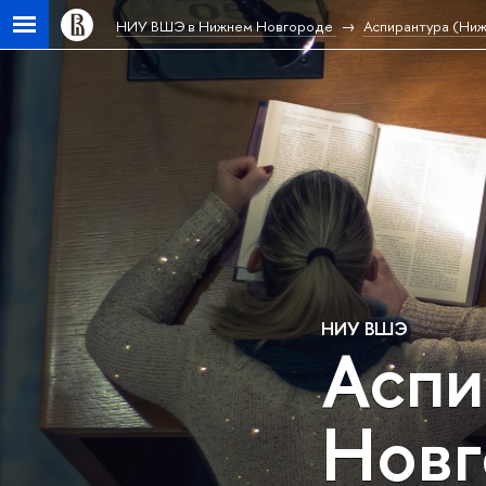
НИУ ВШЭ в Нижнем Новгороде
Аспирантура (Ни
НИУ ВШЭ
Аспи
Новг