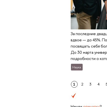
За последние двадц
вдвое — до 45%. По
посвящать себя бол
До 30 марта универ
подробности о кото
Наука
1
2
3
4
Нашли
опечатку
?