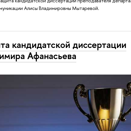
защита кандидатской диссертации преподавателя департа
муникации Алисы Владимировны Мытаревой.
та кандидатской диссертации
имира Афанасьева