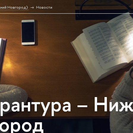
жний Новгород)
Новости
рантура – Ни
ород