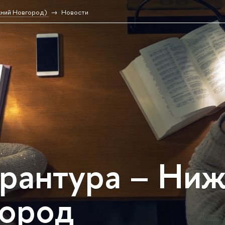
жний Новгород)
Новости
рантура – Ни
ород