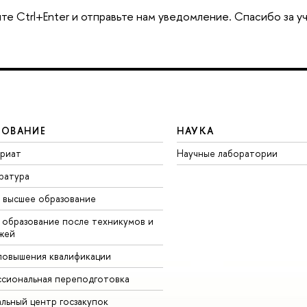
те Ctrl+Enter и отправьте нам уведомление. Спасибо за у
ЗОВАНИЕ
НАУКА
вриат
Научные лаборатории
ратура
 высшее образование
 образование после техникумов и
жей
повышения квалификации
сиональная переподготовка
альный центр госзакупок