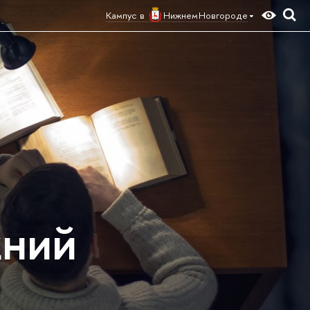
Кампус в
Нижнем Новгороде
жний