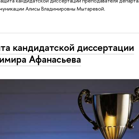
защита кандидатской диссертации преподавателя департа
муникации Алисы Владимировны Мытаревой.
та кандидатской диссертации
имира Афанасьева