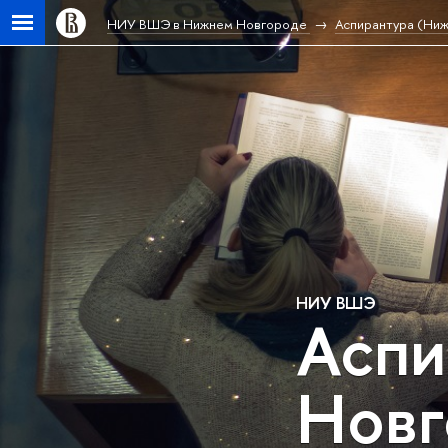
НИУ ВШЭ в Нижнем Новгороде
Аспирантура (Ни
НИУ ВШЭ
Аспи
Новг