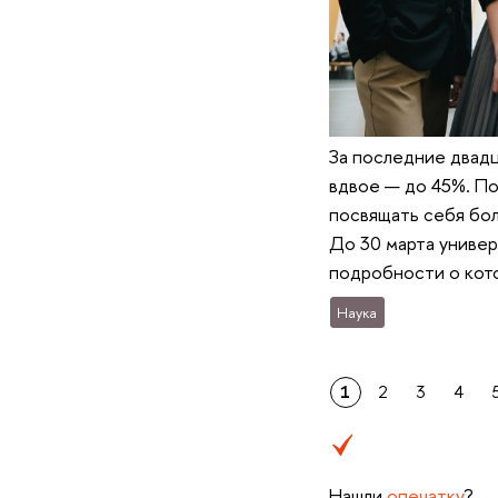
За последние двадц
вдвое — до 45%. По
посвящать себя бол
До 30 марта универ
подробности о кото
Наука
1
2
3
4
Нашли
опечатку
?