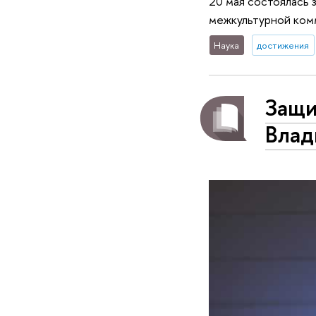
20 мая состоялась 
межкультурной ком
Наука
достижения
Защи
Влад