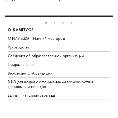
О КАМПУСЕ
О НИУ ВШЭ – Нижний Новгород
Б
Руководство
М
Сведения об образовательной организации
В
Подразделения
В
Версия для слабовидящих
К
ВШЭ для людей с ограниченными возможностями
П
здоровья и инвалидов
Р
Единая платежная страница
Я
В
О