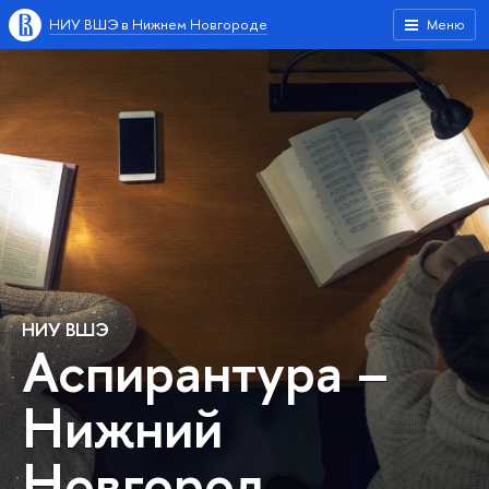
НИУ ВШЭ в Нижнем Новгороде
Меню
НИУ ВШЭ
Аспирантура –
Нижний
Новгород