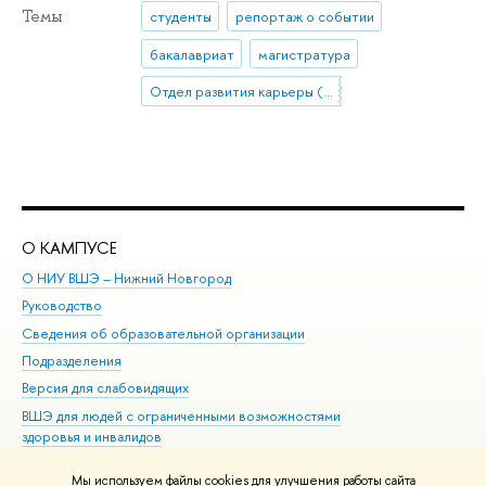
Темы
студенты
репортаж о событии
бакалавриат
магистратура
Отдел развития карьеры (Нижний Новгород)
О КАМПУСЕ
ОБ
О НИУ ВШЭ – Нижний Новгород
Бак
Руководство
Маг
Сведения об образовательной организации
Вт
Подразделения
Вы
Версия для слабовидящих
Ку
ВШЭ для людей с ограниченными возможностями
Пр
здоровья и инвалидов
Рег
Единая платежная страница
Яз
Мы используем файлы cookies для улучшения работы сайта