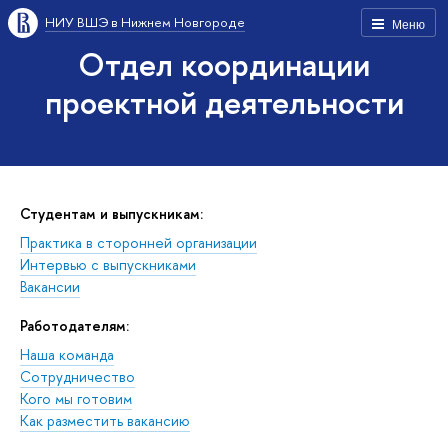
НИУ ВШЭ в Нижнем Новгороде
Меню
Отдел координации
проектной деятельности
Студентам и выпускникам:
Практика в сторонней организации
Интервью с выпускниками
Вакансии
Работодателям:
Наша команда
Сотрудничество
Кого мы готовим
Как разместить вакансию