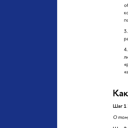
о
к
п
р
л
«
«
Как
Шаг 1
О том,