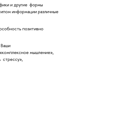
афики и другие формы
типом информации различные
пособность позитивно
 Ваши
 «комплексное мышление»,
ь стрессу»,