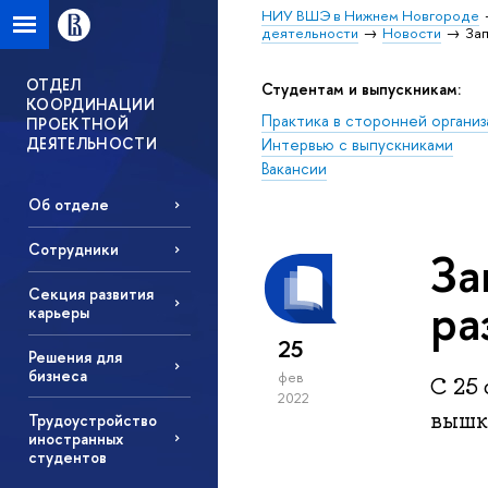
НИУ ВШЭ в Нижнем Новгороде
деятельности
Новости
Зап
ОТДЕЛ
Студентам и выпускникам:
КООРДИНАЦИИ
Практика в сторонней организ
ПРОЕКТНОЙ
ДЕЯТЕЛЬНОСТИ
Интервью с выпускниками
Вакансии
Об отделе
Сотрудники
За
Секция развития
ра
карьеры
25
Решения для
бизнеса
фев
С 25 
2022
вышк
Трудоустройство
иностранных
студентов