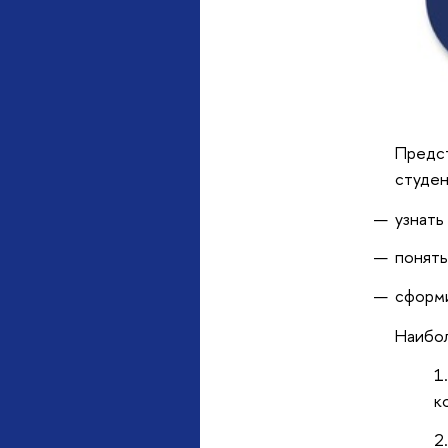
Предс
студен
узнать
понять
сформи
Наибол
к