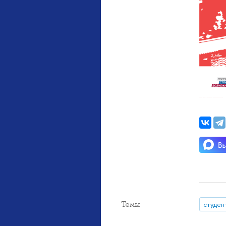
Темы
студен