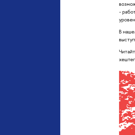
возмож
- рабо
уровен
В наше
выступ
Читайт
хеште