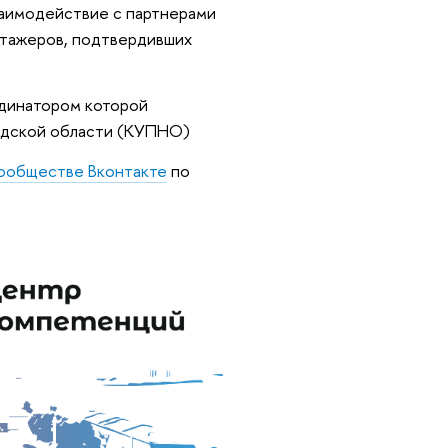
заимодействие с партнерами
стажеров, подтвердивших
рдинатором которой
родской области (КУПНО)
ообществе Вконтакте
по