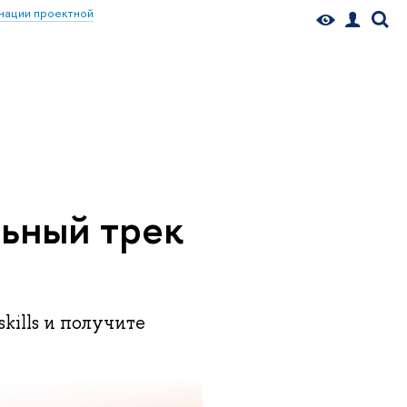
нации проектной
льный трек
kills и получите