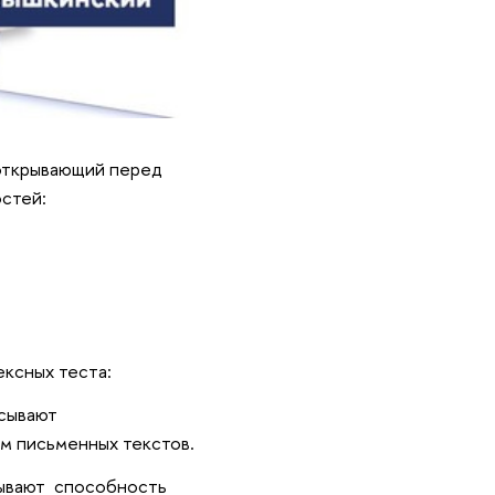
открывающий перед
стей:
ексных теста:
исывают
м письменных текстов.
ывают способность