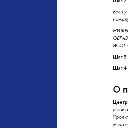
Шаг 2
Если у
пожал
НИЖЕ
ОБРА
ИССЛЕ
Шаг 3
Шаг 4
О 
Центр
развит
Проект
участн