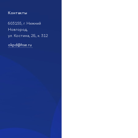
Контакты
603155, г. Нижний
Новгород,
ул. Костина, 2Б, к. 312
okpd@hse.ru