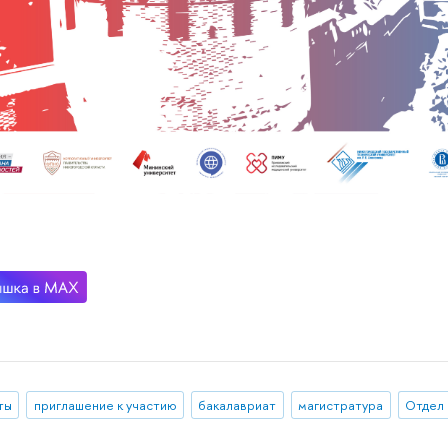
ты
приглашение к участию
бакалавриат
магистратура