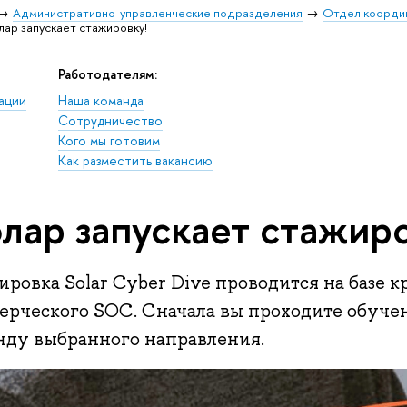
Административно-управленческие подразделения
Отдел коорди
ар запускает стажировку!
Работодателям:
ации
Наша команда
Сотрудничество
Кого мы готовим
Как разместить вакансию
лар запускает стажиро
ровка Solar Cyber Dive проводится на базе 
ерческого SOC. Сначала вы проходите обучен
нду выбранного направления.