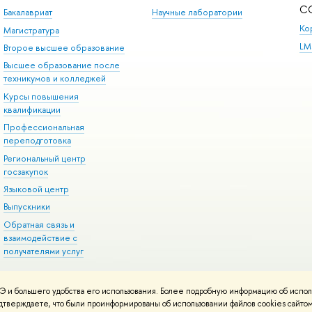
С
Бакалавриат
Научные лаборатории
Ко
Магистратура
LM
Второе высшее образование
Высшее образование после
техникумов и колледжей
Курсы повышения
квалификации
Профессиональная
переподготовка
Региональный центр
госзакупок
Языковой центр
Выпускники
Обратная связь и
взаимодействие с
получателями услуг
 и большего удобства его использования. Более подробную информацию об испол
онтакты
Условия использования материалов
Политика конфиденциальност
подтверждаете, что были проинформированы об использовании файлов cookies сай
ботаны в
Школе дизайна НИУ ВШЭ