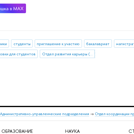
ники
студенты
приглашение к участию
бакалавриат
магистра
овки для студентов
Отдел развития карьеры (Нижний Новгород)
Административно-управленческие подразделения
→
Отдел координации п
ОБРАЗОВАНИЕ
НАУКА
С