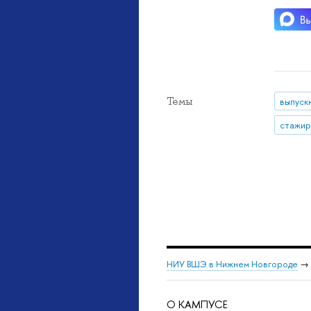
Темы
выпуск
стажир
НИУ ВШЭ в Нижнем Новгороде
→
О КАМПУСЕ