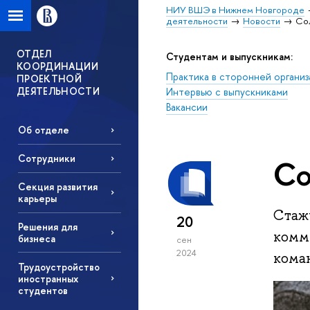
НИУ ВШЭ в Нижнем Новгороде
деятельности
Новости
Сол
ОТДЕЛ
Студентам и выпускникам:
КООРДИНАЦИИ
Практика в сторонней организ
ПРОЕКТНОЙ
ДЕЯТЕЛЬНОСТИ
Интервью с выпускниками
Вакансии
Об отделе
Сотрудники
Со
Секция развития
карьеры
Стажи
20
Решения для
комм
бизнеса
сен
2024
кома
Трудоустройство
иностранных
студентов