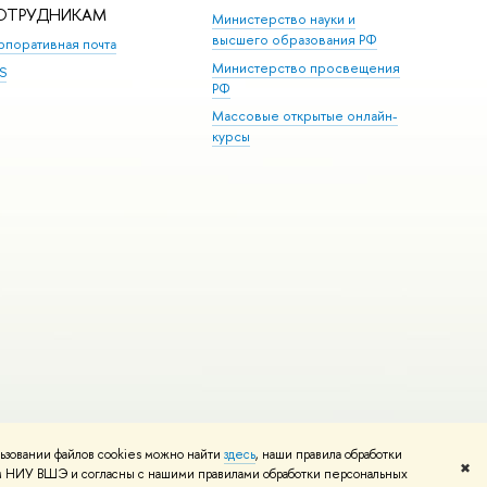
ОТРУДНИКАМ
Министерство науки и
высшего образования РФ
рпоративная почта
Министерство просвещения
S
РФ
Массовые открытые онлайн-
курсы
ьзовании файлов cookies можно найти
здесь
, наши правила обработки
и
Карта сайта
Редактору
✖
том НИУ ВШЭ и согласны с нашими правилами обработки персональных