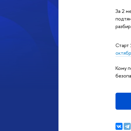
За 2 м
подтян
разбир
Старт 
октябр
Кому п
безопа