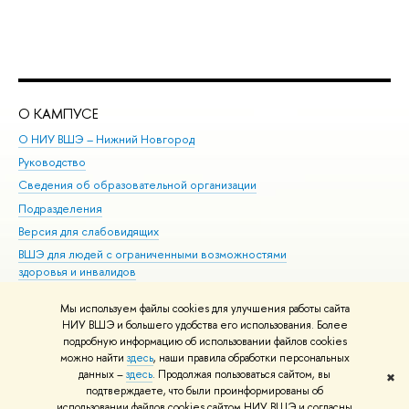
О КАМПУСЕ
ОБ
О НИУ ВШЭ – Нижний Новгород
Бак
Руководство
Маг
Сведения об образовательной организации
Вт
Подразделения
Вы
Версия для слабовидящих
Ку
ВШЭ для людей с ограниченными возможностями
Пр
здоровья и инвалидов
Рег
Единая платежная страница
Яз
Мы используем файлы cookies для улучшения работы сайта
Вы
НИУ ВШЭ и большего удобства его использования. Более
подробную информацию об использовании файлов cookies
Обр
можно найти
здесь
, наши правила обработки персональных
данных –
здесь
. Продолжая пользоваться сайтом, вы
✖
Редактору
подтверждаете, что были проинформированы об
© НИУ ВШЭ 1993–2026
Адреса и контакты
Условия использования
использовании файлов cookies сайтом НИУ ВШЭ и согласны