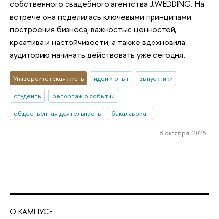
собственного свадебного агентства J.WEDDING. На
встрече она поделилась ключевыми принципами
построения бизнеса, важностью ценностей,
креатива и настойчивости, а также вдохновила
аудиторию начинать действовать уже сегодня.
Университетская жизнь
идеи и опыт
выпускники
студенты
репортаж о событии
общественная деятельность
бакалавриат
8 октября 2025
О КАМПУСЕ
ОБ