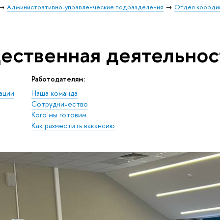
Административно-управленческие подразделения
Отдел коорди
ественная деятельнос
Работодателям:
ации
Наша команда
Сотрудничество
Кого мы готовим
Как разместить вакансию