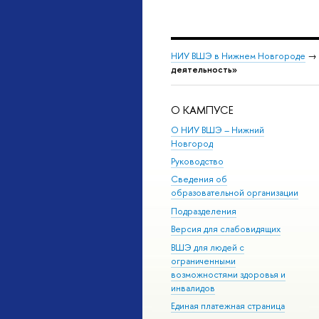
НИУ ВШЭ в Нижнем Новгороде
→
деятельность»
О КАМПУСЕ
О НИУ ВШЭ – Нижний
Новгород
Руководство
Сведения об
образовательной организации
Подразделения
Версия для слабовидящих
ВШЭ для людей с
ограниченными
возможностями здоровья и
инвалидов
Единая платежная страница