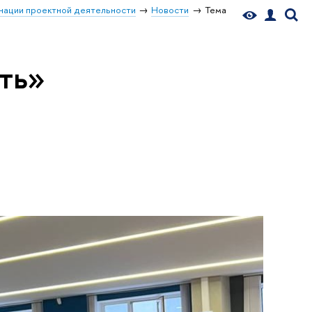
нации проектной деятельности
Новости
Тема
ть»