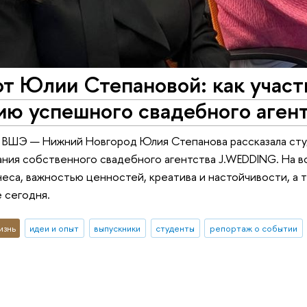
т Юлии Степановой: как участ
ию успешного свадебного аген
ВШЭ — Нижний Новгород Юлия Степанова рассказала студе
ания собственного свадебного агентства J.WEDDING. На 
еса, важностью ценностей, креатива и настойчивости, а 
 сегодня.
изнь
идеи и опыт
выпускники
студенты
репортаж о событии