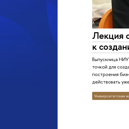
Лекция о
к создан
Выпускница НИУ 
точкой для созд
построения бизн
действовать уже
Университетская ж