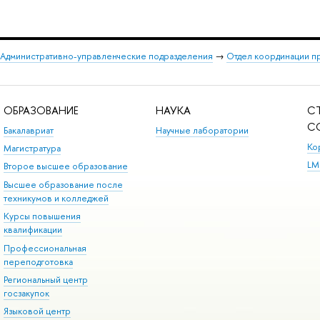
Административно-управленческие подразделения
→
Отдел координации п
ОБРАЗОВАНИЕ
НАУКА
С
С
Бакалавриат
Научные лаборатории
Ко
Магистратура
LM
Второе высшее образование
Высшее образование после
техникумов и колледжей
Курсы повышения
квалификации
Профессиональная
переподготовка
Региональный центр
госзакупок
Языковой центр