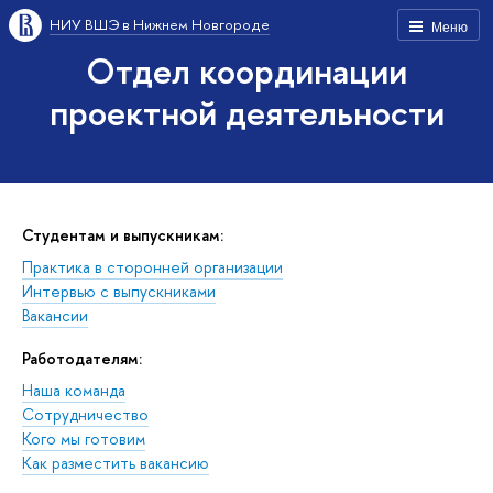
НИУ ВШЭ в Нижнем Новгороде
Меню
Отдел координации
проектной деятельности
Студентам и выпускникам:
Практика в сторонней организации
Интервью с выпускниками
акансии
Работодателям:
Наша команда
Сотрудничество
Кого мы готовим
Как разместить вакансию