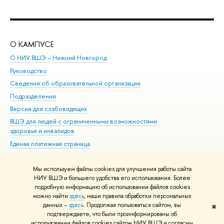
О КАМПУСЕ
ОБ
О НИУ ВШЭ – Нижний Новгород
Бак
Руководство
Маг
Сведения об образовательной организации
Вт
Подразделения
Вы
Версия для слабовидящих
Ку
ВШЭ для людей с ограниченными возможностями
Пр
здоровья и инвалидов
Рег
Единая платежная страница
Яз
Вы
Мы используем файлы cookies для улучшения работы сайта
Обр
НИУ ВШЭ и большего удобства его использования. Более
подробную информацию об использовании файлов cookies
можно найти
здесь
, наши правила обработки персональных
данных –
здесь
. Продолжая пользоваться сайтом, вы
✖
Редактору
подтверждаете, что были проинформированы об
© НИУ ВШЭ 1993–2026
Адреса и контакты
Условия использования
использовании файлов cookies сайтом НИУ ВШЭ и согласны