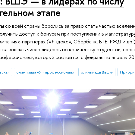
: ВШЭ — в лидерах по числу
тельном этапе
ы со всей страны боролись за право стать частью вселен
олучить доступ к бонусам при поступлении в магистратур
омпаниях-партнерах («Яндекс», Сбербанк, ВТБ, РЖД и др.
шка вошла в число лидеров по количеству студентов, про
рофессионал», который состоится с февраля по апрель 20
еская
олимпиада «Я - профессионал»
олимпиады Вышки
Приори