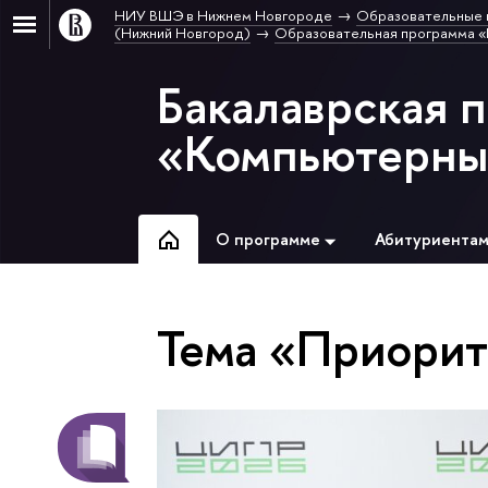
НИУ ВШЭ в Нижнем Новгороде
Образовательные 
(Нижний Новгород)
Образовательная программа «
Бакалаврская 
«Компьютерные
О программе
Абитуриента
Тема «Приорит