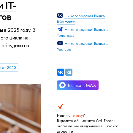
 IT-
тов
Нижегородская Вышка
ВКонтакте
 в 2025 году. В
Нижегородская Вышка в
Телеграм
ого цикла на
Нижегородская Вышка в
 обсудили на
YouTube
тет 2030
Нашли
опечатку
?
Выделите её, нажмите Ctrl+Enter и
отправьте нам уведомление. Спасибо
за участие!