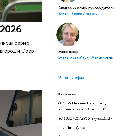
Академический руководитель
Улитин Борис Игоревич
-2026
дписал серию
овгород и Сбер
Менеджер
Емельянова Мария Максимовна
Учебный офис
Контакты
603155 Нижний Новгород,
ул.Львовская, 1В, офис 105
+7 (831) 2572936, внутр.:6517
osupfimcs@hse.ru