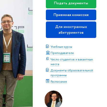
Подать документы
Приемная комиссия
Для иностранных
абитуриентов
Учебные курсы
Преподаватели
Число студентов и вакантные
места
Документы образовательной
программы
Расписание