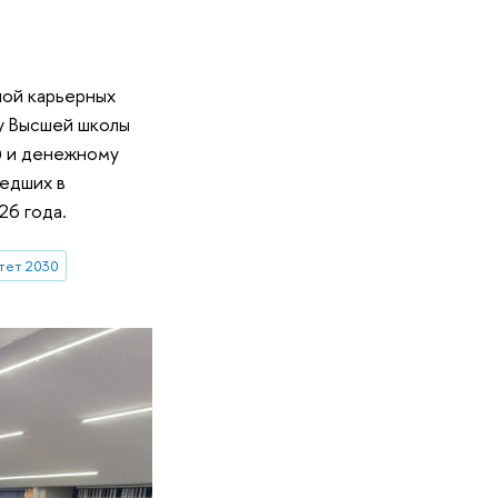
ной карьерных
у Высшей школы
) и денежному
шедших в
26 года.
тет 2030