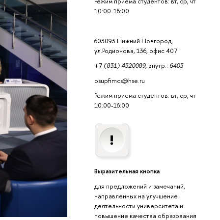
Режим приема студентов: вт, ср, чт
10:00-16:00
603093 Нижний Новгород,
ул.Родионова, 136, офис 407
+7
(831) 4320089,
внутр.:
6403
osupfimcs@hse.ru
Режим приема студентов: вт, ср, чт
10:00-16:00
Выразительная кнопка
для предложений и замечаний,
направленных на улучшение
деятельности университета и
повышение качества образования