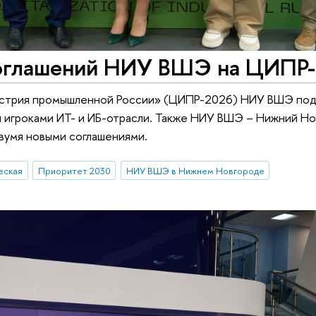
соглашений НИУ ВШЭ на ЦИПР
устрия промышленной России» (ЦИПР-2026) НИУ ВШЭ по
и игроками ИТ- и ИБ-отрасли. Также НИУ ВШЭ – Нижний Н
вумя новыми соглашениями.
еская
Приоритет 2030
НИУ ВШЭ в Нижнем Новгороде