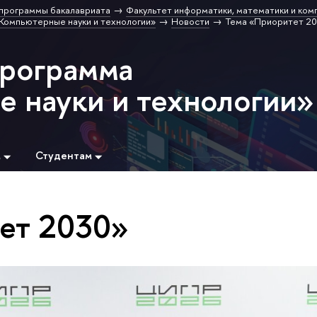
программы бакалавриата
Факультет информатики, математики и ком
Компьютерные науки и технологии»
Новости
Тема «Приоритет 2
программа
 науки и технологии»
м
Студентам
ет 2030»