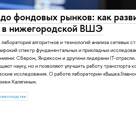
до фондовых рынков: как разв
и в нижегородской ВШЭ
лаборатория алгоритмов и технологий анализа сетевых с
рокий спектр фундаментальных и прикладных исследован
ниями: Сбером, Яндексом и другими лидерами IT-отрасли.
щают науку, но и позволяют улучшить работу транспорта к
еские исследования. О работе лаборатории «Вышка.Главн
рием Калягиным.
ревосходства