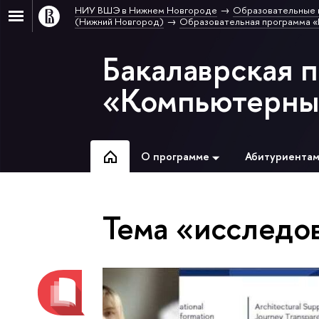
НИУ ВШЭ в Нижнем Новгороде
Образовательные 
(Нижний Новгород)
Образовательная программа «
Бакалаврская 
«Компьютерные
О программе
Абитуриента
Тема «исследо