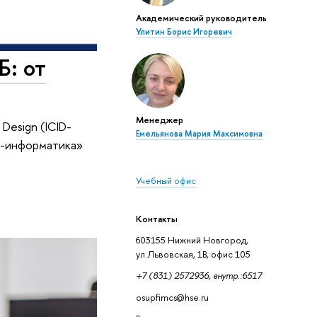
Академический руководитель
Улитин Борис Игоревич
Б: от
Менеджер
Design (ICID-
Емельянова Мария Максимовна
ес-информатика»
Учебный офис
Контакты
603155 Нижний Новгород,
ул.Львовская, 1В, офис 105
+7 (831) 2572936, внутр.:6517
osupfimcs@hse.ru