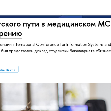
тского пути в медицинском МС
дрению
ции International Conference for Information Systems and 
/) был представлен доклад студентки бакалавриата «Бизн
акалавриат