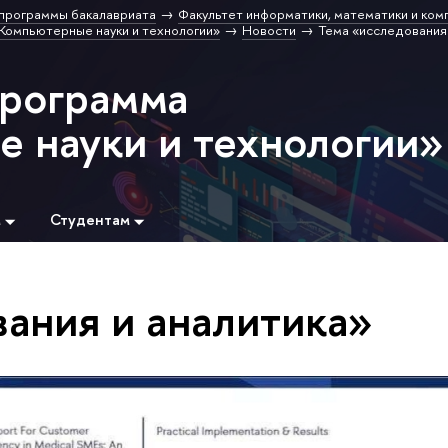
программы бакалавриата
Факультет информатики, математики и ком
Компьютерные науки и технологии»
Новости
Тема «исследования 
программа
 науки и технологии»
м
Студентам
вания и аналитика»