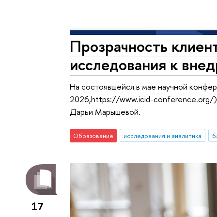
Прозрачность клиен
исследования к вне
На состоявшейся в мае научной конферен
2026,https://www.icid-conference.org
Дарьи Марышевой.
Образование
исследования и аналитика
б
17