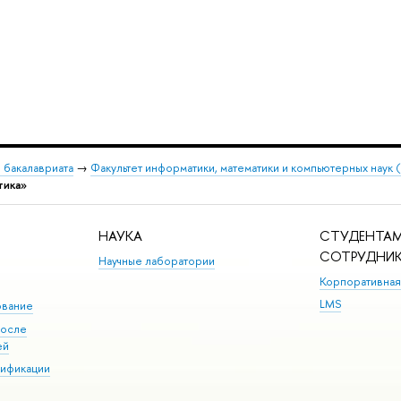
 бакалавриата
→
Факультет информатики, математики и компьютерных наук
тика»
НАУКА
СТУДЕНТАМ
СОТРУДНИ
Научные лаборатории
Корпоративная
LMS
ование
после
ей
лификации