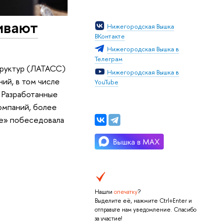
ивают
Нижегородская Вышка
ВКонтакте
Нижегородская Вышка в
Телеграм
труктур (ЛАТАСС)
Нижегородская Вышка в
ий, в том числе
YouTube
 Разработанные
омпаний, более
ое» побеседовала
Нашли
опечатку
?
Выделите её, нажмите Ctrl+Enter и
отправьте нам уведомление. Спасибо
за участие!