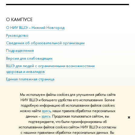
О КАМПУСЕ
ОБ
О НИУ ВШЭ – Нижний Новгород
Бак
Руководство
Маг
Сведения об образовательной организации
Вт
Подразделения
Вы
Версия для слабовидящих
Ку
ВШЭ для людей с ограниченными возможностями
Пр
здоровья и инвалидов
Рег
Единая платежная страница
Яз
Вы
Мы используем файлы cookies для улучшения работы сайта
Обр
НИУ ВШЭ и большего удобства его использования. Более
подробную информацию об использовании файлов cookies
можно найти
здесь
, наши правила обработки персональных
данных –
здесь
. Продолжая пользоваться сайтом, вы
✖
Редактору
подтверждаете, что были проинформированы об
© НИУ ВШЭ 1993–2026
Адреса и контакты
Условия использования
использовании файлов cookies сайтом НИУ ВШЭ и согласны
с нашими правилами обработки персональных данных. Вы
материалов
Политика конфиденциальности
Карта сайта