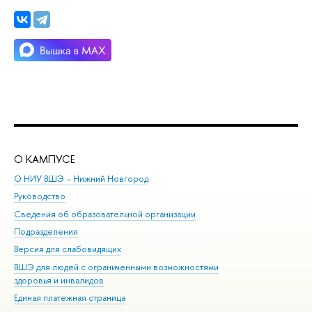
О КАМПУСЕ
ОБ
О НИУ ВШЭ – Нижний Новгород
Бак
Руководство
Маг
Сведения об образовательной организации
Вт
Подразделения
Вы
Версия для слабовидящих
Ку
ВШЭ для людей с ограниченными возможностями
Пр
здоровья и инвалидов
Рег
Единая платежная страница
Яз