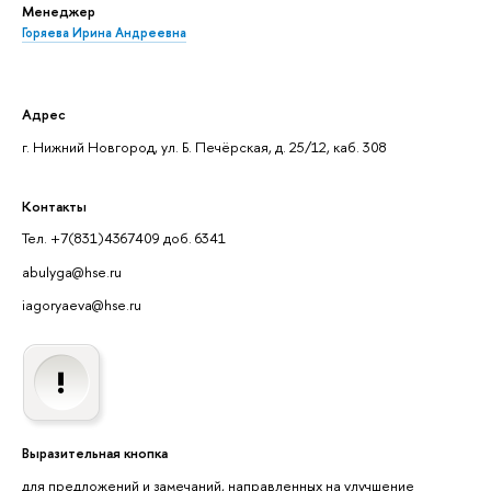
Менеджер
Горяева Ирина Андреевна
Адрес
г. Нижний Новгород, ул. Б. Печёрская, д. 25/12, каб. 308
Контакты
Тел. +7(831)4367409 доб. 6341
abulyga@hse.ru
iagoryaeva@hse.ru
Выразительная кнопка
для предложений и замечаний, направленных на улучшение