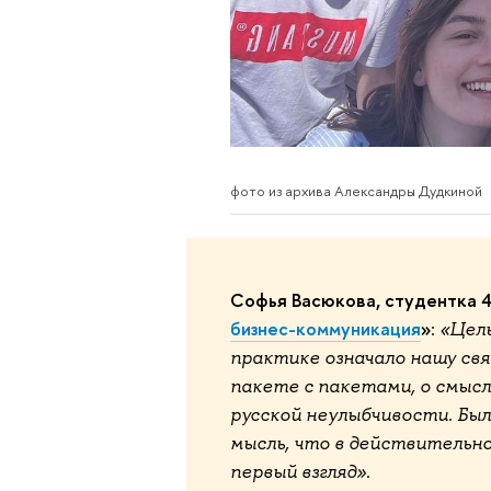
фото из архива Александры Дудкиной
Софья Васюкова, студентка 4
бизнес-коммуникация
»
:
«Цель
практике означало нашу св
пакете с пакетами, о смысл
русской неулыбчивости. Был
мысль, что в действительнос
первый взгляд»
.