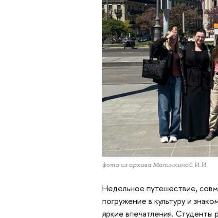
фото из архива Малинкиной И.И.
Недельное путешествие, совм
погружение в культуру и знако
яркие впечатления. Студенты р