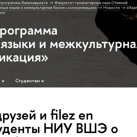
программы бакалавриата
Факультет гуманитарных наук (Нижний
ные языки и межкультурная бизнес-коммуникация»
Новости
«Хва
нси
программа
языки и межкультурна
икация»
м
Студентам
рузей и filez en
студенты НИУ ВШЭ о