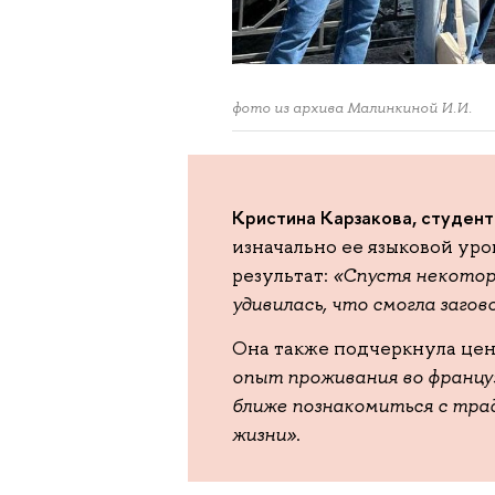
фото из архива Малинкиной И.И.
Кристина Карзакова, студент
изначально ее языковой уро
результат:
«Спустя некоторо
удивилась, что смогла заго
Она также подчеркнула цен
опыт проживания во францу
ближе познакомиться с трад
жизни»
.