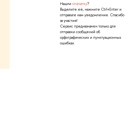
Нашли
опечатку
?
Выделите её, нажмите Ctrl+Enter и
отправьте нам уведомление. Спасибо
за участие!
Сервис предназначен только для
отправки сообщений об
орфографических и пунктуационных
ошибках.