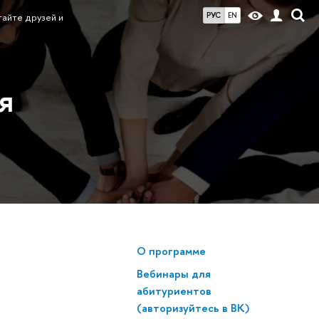
РУС
EN
тайте друзей и
я
О программе
Вебинары для
абитуриентов
(авторизуйтесь в ВК)