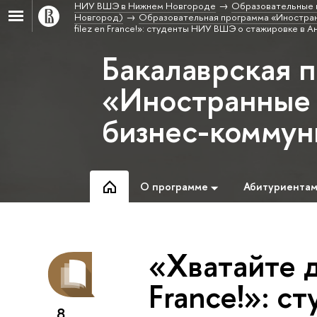
НИУ ВШЭ в Нижнем Новгороде
Образовательные 
Новгород)
Образовательная программа «Иностран
filez en France!»: студенты НИУ ВШЭ о стажировке в А
Бакалаврская 
«Иностранные 
бизнес-коммун
О программе
Абитуриента
«Хватайте д
France!»: 
8