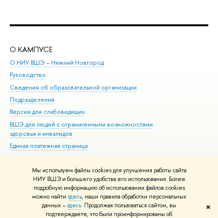
О КАМПУСЕ
ОБ
О НИУ ВШЭ – Нижний Новгород
Бак
Руководство
Маг
Сведения об образовательной организации
Вт
Подразделения
Вы
Версия для слабовидящих
Ку
ВШЭ для людей с ограниченными возможностями
Пр
здоровья и инвалидов
Рег
Единая платежная страница
Яз
Вы
Мы используем файлы cookies для улучшения работы сайта
Обр
НИУ ВШЭ и большего удобства его использования. Более
подробную информацию об использовании файлов cookies
можно найти
здесь
, наши правила обработки персональных
данных –
здесь
. Продолжая пользоваться сайтом, вы
✖
Редактору
подтверждаете, что были проинформированы об