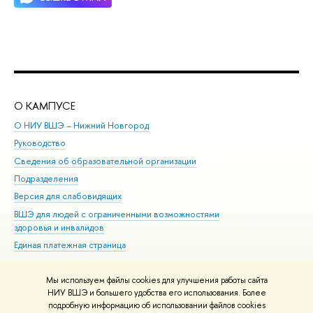
О КАМПУСЕ
ОБ
О НИУ ВШЭ – Нижний Новгород
Бак
Руководство
Маг
Сведения об образовательной организации
Вт
Подразделения
Вы
Версия для слабовидящих
Ку
ВШЭ для людей с ограниченными возможностями
Пр
здоровья и инвалидов
Рег
Единая платежная страница
Яз
Вы
Мы используем файлы cookies для улучшения работы сайта
Обр
НИУ ВШЭ и большего удобства его использования. Более
подробную информацию об использовании файлов cookies