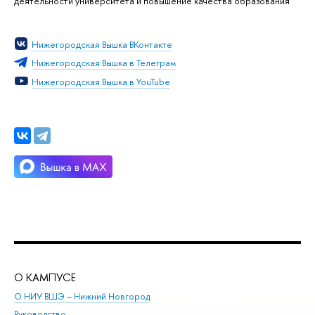
деятельности университета и повышение качества образования
Нижегородская Вышка ВКонтакте
Нижегородская Вышка в Телеграм
Нижегородская Вышка в YouTube
О КАМПУСЕ
ОБ
О НИУ ВШЭ – Нижний Новгород
Бак
Руководство
Маг