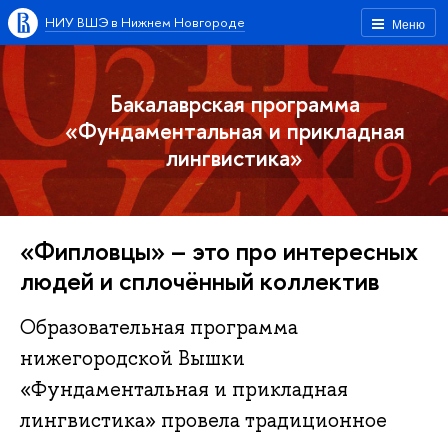
НИУ ВШЭ в Нижнем Новгороде
Меню
Бакалаврская программа
«Фундаментальная и прикладная
лингвистика»
«Фипловцы» – это про интересных
людей и сплочённый коллектив
Образовательная программа
нижегородской Вышки
«Фундаментальная и прикладная
лингвистика» провела традиционное