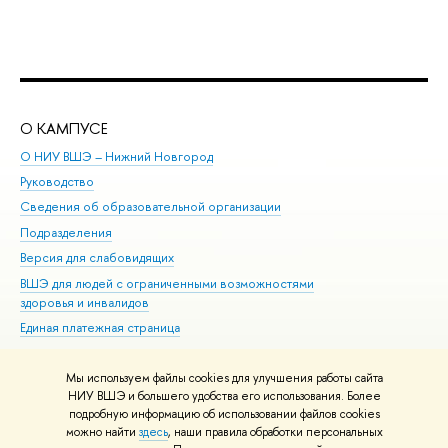
О КАМПУСЕ
ОБ
О НИУ ВШЭ – Нижний Новгород
Бак
Руководство
Маг
Сведения об образовательной организации
Вт
Подразделения
Вы
Версия для слабовидящих
Ку
ВШЭ для людей с ограниченными возможностями
Пр
здоровья и инвалидов
Рег
Единая платежная страница
Яз
Вы
Мы используем файлы cookies для улучшения работы сайта
Обр
НИУ ВШЭ и большего удобства его использования. Более
подробную информацию об использовании файлов cookies
можно найти
здесь
, наши правила обработки персональных