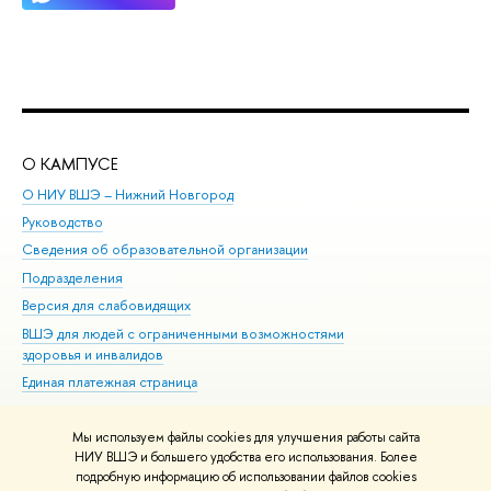
О КАМПУСЕ
ОБ
О НИУ ВШЭ – Нижний Новгород
Бак
Руководство
Маг
Сведения об образовательной организации
Вт
Подразделения
Вы
Версия для слабовидящих
Ку
ВШЭ для людей с ограниченными возможностями
Пр
здоровья и инвалидов
Рег
Единая платежная страница
Яз
Вы
Мы используем файлы cookies для улучшения работы сайта
Обр
НИУ ВШЭ и большего удобства его использования. Более
подробную информацию об использовании файлов cookies