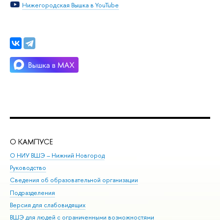
Нижегородская Вышка в YouTube
О КАМПУСЕ
ОБ
О НИУ ВШЭ – Нижний Новгород
Бак
Руководство
Маг
Сведения об образовательной организации
Вт
Подразделения
Вы
Версия для слабовидящих
Ку
ВШЭ для людей с ограниченными возможностями
Пр