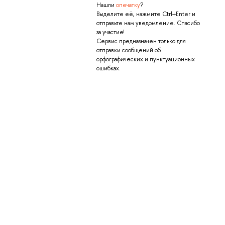
Нашли
опечатку
?
Выделите её, нажмите Ctrl+Enter и
отправьте нам уведомление. Спасибо
за участие!
Сервис предназначен только для
отправки сообщений об
орфографических и пунктуационных
ошибках.