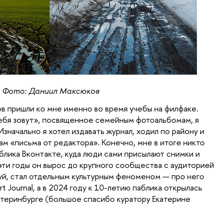
Фото: Даниил Максюков
в пришли ко мне именно во время учебы на филфаке.
ебя зовут», посвященное семейным фотоальбомам, я
 Изначально я хотел издавать журнал, ходил по району и
м «письма от редактора». Конечно, мне в итоге никто
аблика Вконтакте, куда люди сами присылают снимки и
 эти годы он вырос до крупного сообщества с аудиторией
уй, стал отдельным культурным феноменом — про него
t Journal, а в 2024 году к 10-летию паблика открылась
катеринбурге (большое спасибо куратору Екатерине