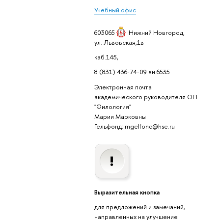
Учебный офис
603065
Нижний Новгород
,
ул. Львовская,1в
каб.145,
8 (831) 436-74-09 вн.6535
Электронная почта
академического руководителя ОП
"Филология"
Марии Марковны
Гельфонд: mgelfond@hse.ru
Выразительная кнопка
для предложений и замечаний,
направленных на улучшение