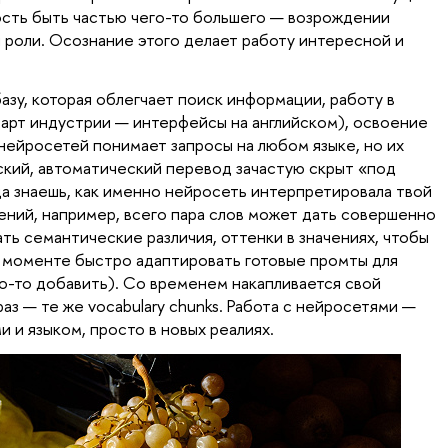
сть быть частью чего-то большего — возрождении
й роли. Осознание этого делает работу интересной и
азу, которая облегчает поиск информации, работу в
дарт индустрии — интерфейсы на английском), освоение
нейросетей понимает запросы на любом языке, но их
йский, автоматический перевод зачастую скрыт «под
гда знаешь, как именно нейросеть интерпретировала твой
жений, например, всего пара слов может дать совершенно
ть семантические различия, оттенки в значениях, чтобы
в моменте быстро адаптировать готовые промты для
то-то добавить). Со временем накапливается свой
аз — те же vocabulary chunks. Работа с нейросетями —
и и языком, просто в новых реалиях.