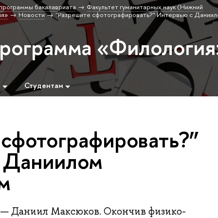
программы бакалавриата
Факультет гуманитарных наук (Нижний
ия»
Новости
“Разрешите сфотографировать?” Интервью с Дании
программа «Филология
м
Студентам
 сфотографировать?”
 Даниилом
м
 — Даниил Максюков. Окончив физико-