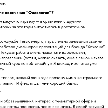
фии.
сле окончания “Филологии”?
ям какую-то карьеру — в сравнении с другими
оторых за эти годы выпустилось в достаточном
есс-службе Теплоэнерго, параллельно занимался своими
 работаю дизайнером презентаций для бренда “Хохлома”.
Текущая работа очень нравится и вдохновляет,
направлении (хотя я, можно сказать, ещё в самом начале
ячный курс по веб-дизайну в Яндексе, и хочется уже
йты.
 теплом, каждый раз, когда прохожу мимо центрального
стальгия. И филфак дал мне хороший базис.
?
 образ мышления, интерес к гуманитарной сфере и
ые потом проносишь через всю жизнь. В своей текущей