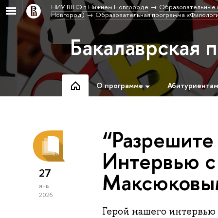
НИУ ВШЭ в Нижнем Новгороде
Образовательные 
Новгород)
Образовательная программа «Филолог
Бакалаврская 
О программе
Абитуриента
“Разрешите
Интервью с
27
Максюковы
янв
2026
Герой нашего интервью