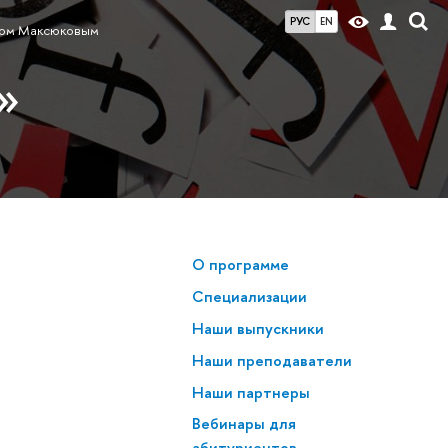
РУС
EN
лом Максюковым
»
О программе
Специализации
Наши выпускники
Наши преподаватели
Наши партнеры
Вебинары для
абитуриентов