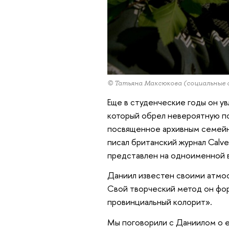
© Татьяна Максюкова (социальные
Еще в студенческие годы он ув
который обрел невероятную по
посвященное архивным семейн
писал британский журнал Calver
представлен на одноименной в
Даниил известен своими атмо
Свой творческий метод он фор
провинциальный колорит».
Мы поговорили с Даниилом о е