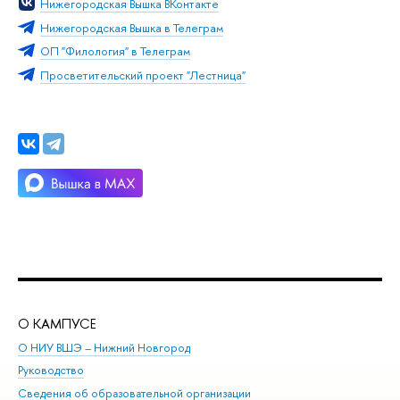
Нижегородская Вышка ВКонтакте
Нижегородская Вышка в Телеграм
ОП "Филология" в Телеграм
Просветительский проект "Лестница"
О КАМПУСЕ
ОБ
О НИУ ВШЭ – Нижний Новгород
Бак
Руководство
Маг
Сведения об образовательной организации
Вт