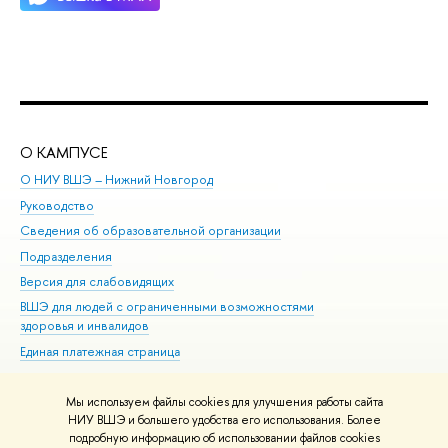
О КАМПУСЕ
ОБ
О НИУ ВШЭ – Нижний Новгород
Бак
Руководство
Маг
Сведения об образовательной организации
Вт
Подразделения
Вы
Версия для слабовидящих
Ку
ВШЭ для людей с ограниченными возможностями
Пр
здоровья и инвалидов
Рег
Единая платежная страница
Яз
Вы
Мы используем файлы cookies для улучшения работы сайта
Обр
НИУ ВШЭ и большего удобства его использования. Более
подробную информацию об использовании файлов cookies