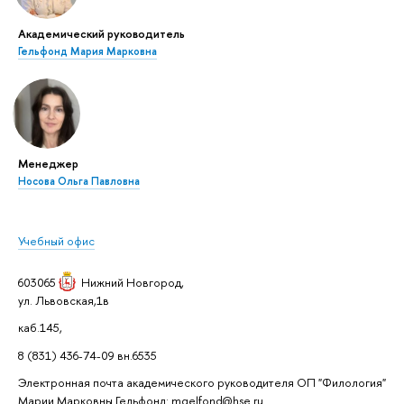
Академический руководитель
Гельфонд Мария Марковна
Менеджер
Носова Ольга Павловна
Учебный офис
603065
Нижний Новгород
,
ул. Львовская,1в
каб.145,
8 (831) 436-74-09 вн.6535
Электронная почта академического руководителя ОП "Филология"
Марии Марковны Гельфонд: mgelfond@hse.ru