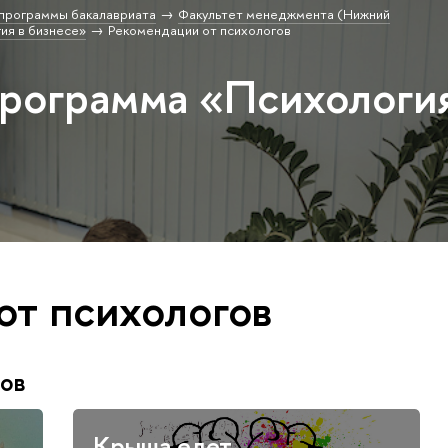
программы бакалавриата
Факультет менеджмента (Нижний
ия в бизнесе»
Рекомендации от психологов
программа «Психологи
от психологов
гов
Крыша едет…