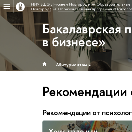
НИУ ВШЭ в Нижнем Новгороде
Образовательные 
Новгород)
Образовательная программа «Психолог
Бакалаврская 
в бизнесе»
Абитуриентам
Рекомендации 
Рекомендации от психоло
Хочу, надо или