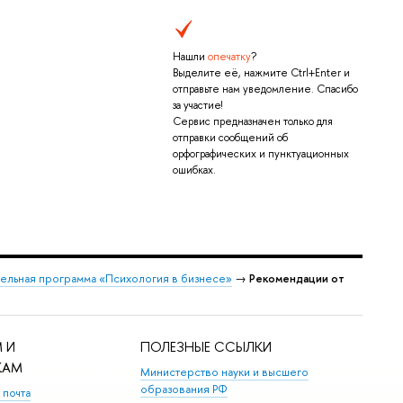
Нашли
опечатку
?
Выделите её, нажмите Ctrl+Enter и
отправьте нам уведомление. Спасибо
за участие!
Сервис предназначен только для
отправки сообщений об
орфографических и пунктуационных
ошибках.
ельная программа «Психология в бизнесе»
→
Рекомендации от
 И
ПОЛЕЗНЫЕ ССЫЛКИ
КАМ
Министерство науки и высшего
образования РФ
 почта