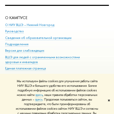
О КАМПУСЕ
ОБ
О НИУ ВШЭ – Нижний Новгород
Бак
Руководство
Маг
Сведения об образовательной организации
Вт
Подразделения
Вы
Версия для слабовидящих
Ку
ВШЭ для людей с ограниченными возможностями
Пр
здоровья и инвалидов
Рег
Единая платежная страница
Яз
Вы
Мы используем файлы cookies для улучшения работы сайта
Обр
НИУ ВШЭ и большего удобства его использования. Более
подробную информацию об использовании файлов cookies
можно найти
здесь
, наши правила обработки персональных
данных –
здесь
. Продолжая пользоваться сайтом, вы
✖
Редактору
подтверждаете, что были проинформированы об
© НИУ ВШЭ 1993–2026
Адреса и контакты
Условия использования
использовании файлов cookies сайтом НИУ ВШЭ и согласны
с нашими правилами обработки персональных данных. Вы
материалов
Политика конфиденциальности
Карта сайта