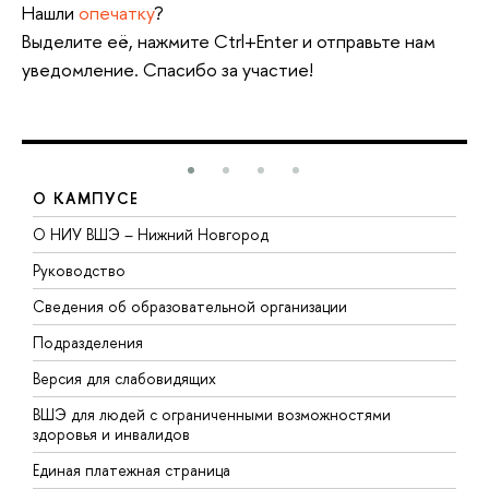
Нашли
опечатку
?
Выделите её, нажмите Ctrl+Enter и отправьте нам
уведомление. Спасибо за участие!
О КАМПУСЕ
О НИУ ВШЭ – Нижний Новгород
Б
Руководство
М
Сведения об образовательной организации
В
Подразделения
В
Версия для слабовидящих
К
ВШЭ для людей с ограниченными возможностями
П
здоровья и инвалидов
Р
Единая платежная страница
Я