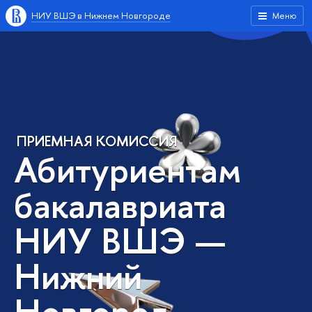
НИУ ВШЭ в Нижнем Новгороде
Меню
ПРИЕМНАЯ КОМИССИЯ
Абитуриентам
бакалавриата
НИУ ВШЭ —
Нижний
Новгород