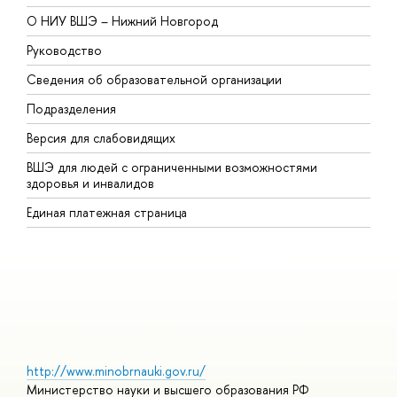
О НИУ ВШЭ – Нижний Новгород
Б
Руководство
М
Сведения об образовательной организации
В
Подразделения
В
Версия для слабовидящих
К
ВШЭ для людей с ограниченными возможностями
П
здоровья и инвалидов
Р
Единая платежная страница
Я
В
О
http://www.minobrnauki.gov.ru/
Министерство науки и высшего образования РФ