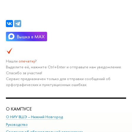
Нашли
опечатку
?
Выделите её, нажмите Ctrl+Enter и отправьте нам уведомление.
Спасибо за участие!
Сервис предназначен только для отправки сообщений об
орфографических и пунктуационных ошибках.
О КАМПУСЕ
ОБ
О НИУ ВШЭ – Нижний Новгород
Бак
Руководство
Маг
Сведения об образовательной организации
Вт