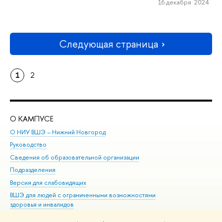
16 декабря 2024
Следующая страница
1
2
О КАМПУСЕ
ОБ
О НИУ ВШЭ – Нижний Новгород
Бак
Руководство
Маг
Сведения об образовательной организации
Вт
Подразделения
Вы
Версия для слабовидящих
Ку
ВШЭ для людей с ограниченными возможностями
Пр
здоровья и инвалидов
Рег
Единая платежная страница
Яз