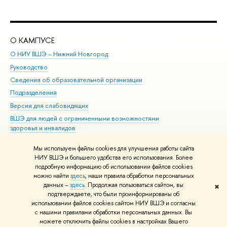
О КАМПУСЕ
ОБ
О НИУ ВШЭ – Нижний Новгород
Бак
Руководство
Маг
Сведения об образовательной организации
Вт
Подразделения
Вы
Версия для слабовидящих
Ку
ВШЭ для людей с ограниченными возможностями
Пр
здоровья и инвалидов
Рег
Единая платежная страница
Яз
Мы используем файлы cookies для улучшения работы сайта
Вы
НИУ ВШЭ и большего удобства его использования. Более
подробную информацию об использовании файлов cookies
Обр
можно найти
здесь
, наши правила обработки персональных
данных –
здесь
. Продолжая пользоваться сайтом, вы
✖
Редактору
подтверждаете, что были проинформированы об
© НИУ ВШЭ 1993–2026
Адреса и контакты
Условия использования
использовании файлов cookies сайтом НИУ ВШЭ и согласны
с нашими правилами обработки персональных данных. Вы
материалов
Политика конфиденциальности
Карта сайта
можете отключить файлы cookies в настройках Вашего
Шрифты HSE Sans и HSE Slab разработаны в
Школе дизайна НИУ ВШЭ