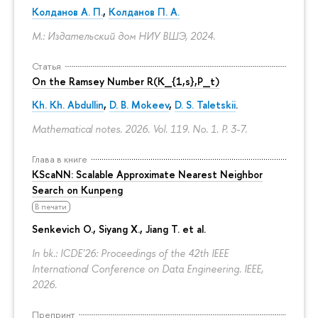
Колданов А. П.
,
Колданов П. А.
М.: Издательский дом НИУ ВШЭ, 2024.
Статья
On the Ramsey Number R(K_{1,s},P_t)
Kh. Kh. Abdullin
,
D. B. Mokeev
,
D. S. Taletskii
.
Mathematical notes. 2026. Vol. 119. No. 1.
P. 3-7.
Глава в книге
KScaNN: Scalable Approximate Nearest Neighbor
Search on Kunpeng
В печати
Senkevich O., Siyang X., Jiang T. et al.
In bk.: ICDE'26: Proceedings of the 42th IEEE
International Conference on Data Engineering. IEEE,
2026.
Препринт