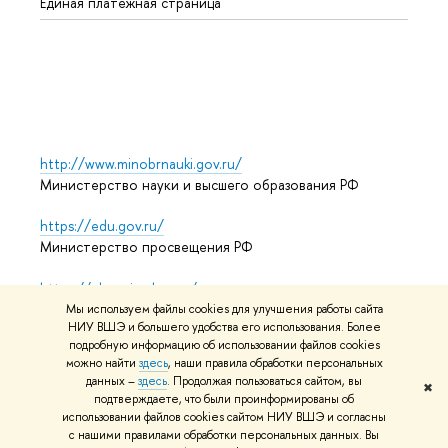
Единая платежная страница
Языко
Выпус
Обрат
http://www.minobrnauki.gov.ru/
Министерство науки и высшего образования РФ
https://edu.gov.ru/
Министерство просвещения РФ
https://elearning.hse.ru/mooc
Массовые открытые онлайн-курсы
Мы используем файлы cookies для улучшения работы сайта
НИУ ВШЭ и большего удобства его использования. Более
подробную информацию об использовании файлов cookies
можно найти
здесь
, наши правила обработки персональных
© НИУ ВШЭ 1993–2026
Адреса и контакты
Условия
данных –
здесь
. Продолжая пользоваться сайтом, вы
✖
подтверждаете, что были проинформированы об
использования материалов
Политика конфиденциальности
использовании файлов cookies сайтом НИУ ВШЭ и согласны
Карта сайта
с нашими правилами обработки персональных данных. Вы