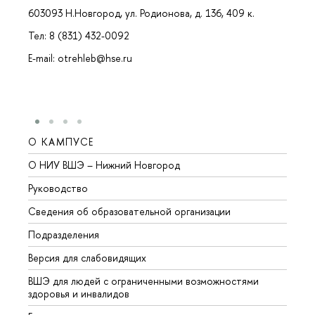
603093 Н.Новгород, ул. Родионова, д. 136, 409 к.
Тел: 8 (831) 432-0092
E-mail: otrehleb@hse.ru
О КАМПУСЕ
ОБР
О НИУ ВШЭ – Нижний Новгород
Бакал
Руководство
Магис
Сведения об образовательной организации
Второ
Подразделения
Высше
Версия для слабовидящих
Курсы
ВШЭ для людей с ограниченными возможностями
Профе
здоровья и инвалидов
Регио