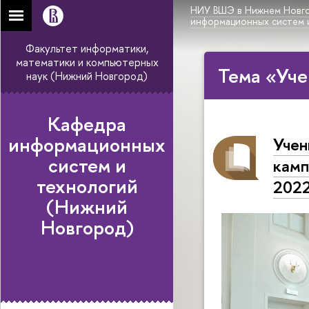
НИУ ВШЭ в Нижнем Новг
информационных систем 
Факультет информатики,
математики и компьютерных
Тема «Уч
наук (Нижний Новгород)
Кафедра
информационных
Учен
систем и
камп
технологий
2022
(Нижний
Новгород)