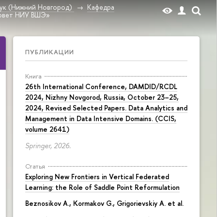
ук (Нижний Новгород)
Кафедра
совет НИУ ВШЭ»
ПУБЛИКАЦИИ
Книга
26th International Conference, DAMDID/RCDL
2024, Nizhny Novgorod, Russia, October 23–25,
2024, Revised Selected Papers. Data Analytics and
Management in Data Intensive Domains. (CCIS,
volume 2641)
Springer, 2026.
Статья
Exploring New Frontiers in Vertical Federated
Learning: the Role of Saddle Point Reformulation
Beznosikov A., Kormakov G., Grigorievskiy A. et al.