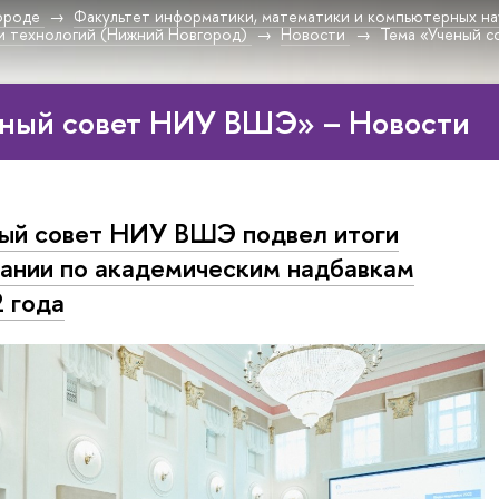
ороде
Факультет информатики, математики и компьютерных на
и технологий (Нижний Новгород)
Новости
Тема «Ученый 
еный совет НИУ ВШЭ» – Новости
ый совет НИУ ВШЭ подвел итоги
ании по академическим надбавкам
 года