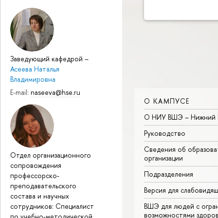
Заведующий кафедрой
–
Асеева Наталья
Владимировна
E-mail:
naseeva@hse.ru
О КАМПУСЕ
О НИУ ВШЭ – Нижний 
Руководство
Сведения об образова
Отдел организационного
организации
сопровождения
Подразделения
профессорско-
преподавательского
Версия для слабовидя
состава и научных
сотрудников: Специалист
ВШЭ для людей с огра
возможностями здоров
по учебно-методической