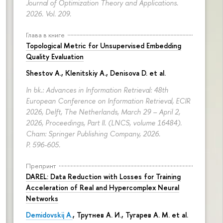
Journal of Optimization Theory and Applications.
2026. Vol. 209.
Глава в книге
Topological Metric for Unsupervised Embedding
Quality Evaluation
Shestov A., Klenitskiy A., Denisova D. et al.
In bk.: Advances in Information Retrieval: 48th
European Conference on Information Retrieval, ECIR
2026, Delft, The Netherlands, March 29 – April 2,
2026, Proceedings, Part II. (LNCS, volume 16484).
Cham: Springer Publishing Company, 2026.
P. 596-605.
Препринт
DAREL: Data Reduction with Losses for Training
Acceleration of Real and Hypercomplex Neural
Networks
Demidovskij A.
,
Трутнев А. И.
,
Тугарев А. М.
et al.