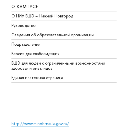
О КАМПУСЕ
ОБР
О НИУ ВШЭ – Нижний Новгород
Бакал
Руководство
Магис
Сведения об образовательной организации
Второ
Подразделения
Высше
Версия для слабовидящих
Курсы
ВШЭ для людей с ограниченными возможностями
Профе
здоровья и инвалидов
Регио
Единая платежная страница
Языко
Выпус
Обрат
http://www.minobrnauki.gov.ru/