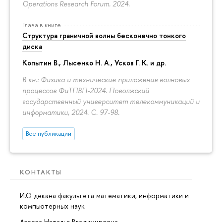
Operations Research Forum. 2024.
Глава в книге
Структура граничной волны бесконечно тонкого
диска
Копытин В., Лысенко Н. А., Усков Г. К. и др.
В кн.: Физика и технические приложения волновых
процессов ФиТПВП-2024. Поволжский
государственный университет телекоммуникаций и
информатики, 2024.
С. 97-98.
Все публикации
КОНТАКТЫ
И.О декана факультета математики, информатики и
компьютерных наук
Асеева Наталья Владимировна