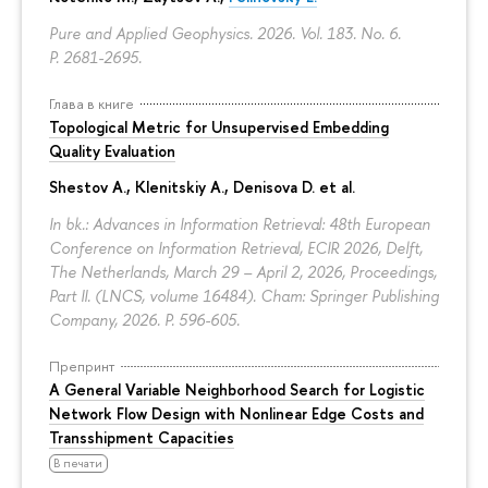
Pure and Applied Geophysics. 2026. Vol. 183. No. 6.
P. 2681-2695.
Глава в книге
Topological Metric for Unsupervised Embedding
Quality Evaluation
Shestov A., Klenitskiy A., Denisova D. et al.
In bk.: Advances in Information Retrieval: 48th European
Conference on Information Retrieval, ECIR 2026, Delft,
The Netherlands, March 29 – April 2, 2026, Proceedings,
Part II. (LNCS, volume 16484). Cham: Springer Publishing
Company, 2026.
P. 596-605.
Препринт
A General Variable Neighborhood Search for Logistic
Network Flow Design with Nonlinear Edge Costs and
Transshipment Capacities
В печати