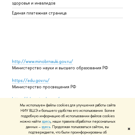
здоровья и инвалидов
Регио
Единая платежная страница
Языко
Выпус
Обрат
http://www.minobrnauki.gov.ru/
Министерство науки и высшего образования РФ
https://edu.gov.ru/
Министерство просвещения РФ
https://elearning.hse.ru/mooc
Массовые открытые онлайн-курсы
Мы используем файлы cookies для улучшения работы сайта
НИУ ВШЭ и большего удобства его использования. Более
подробную информацию об использовании файлов cookies
можно найти
здесь
, наши правила обработки персональных
данных –
здесь
. Продолжая пользоваться сайтом, вы
© НИУ ВШЭ 1993–2026
Адреса и контакты
Условия
✖
подтверждаете, что были проинформированы об
использования материалов
Политика конфиденциальности