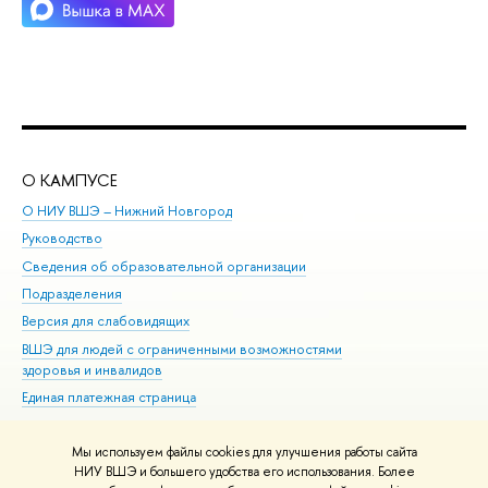
О КАМПУСЕ
ОБ
О НИУ ВШЭ – Нижний Новгород
Бак
Руководство
Маг
Сведения об образовательной организации
Вт
Подразделения
Вы
Версия для слабовидящих
Ку
ВШЭ для людей с ограниченными возможностями
Пр
здоровья и инвалидов
Рег
Единая платежная страница
Яз
Вы
Мы используем файлы cookies для улучшения работы сайта
Обр
НИУ ВШЭ и большего удобства его использования. Более