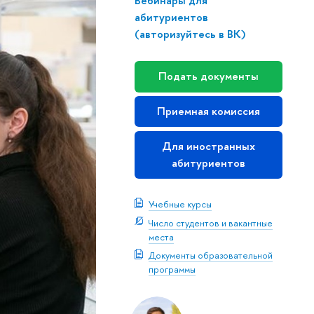
Вебинары для
абитуриентов
(авторизуйтесь в ВК)
Подать документы
Приемная комиссия
Для иностранных
абитуриентов
Учебные курсы
Число студентов и вакантные
места
Документы образовательной
программы