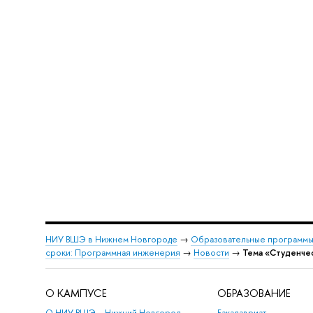
НИУ ВШЭ в Нижнем Новгороде
→
Образовательные программы
сроки: Программная инженерия
→
Новости
→
Тема «Студенче
О КАМПУСЕ
ОБРАЗОВАНИЕ
О НИУ ВШЭ – Нижний Новгород
Бакалавриат