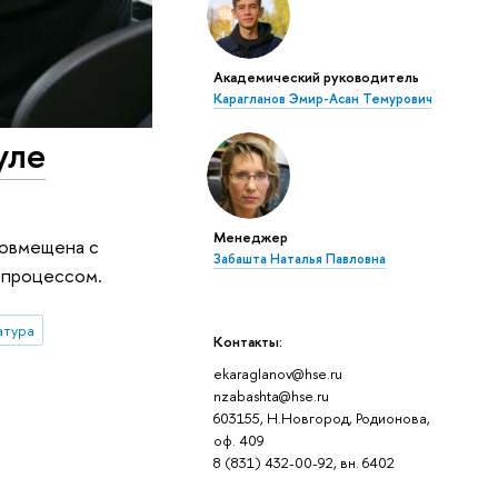
Академический руководитель
Карагланов Эмир-Асан Темурович
уле
Менеджер
совмещена с
Забашта Наталья Павловна
 процессом.
атура
Контакты:
ekaraglanov@hse.ru
nzabashta@hse.ru
603155, Н.Новгород, Родионова,
оф. 409
8 (831) 432-00-92, вн. 6402