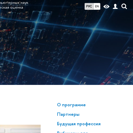
пьютерных наук
РУС
EN
еская оценка
О программе
Партнеры
Будущая профессия