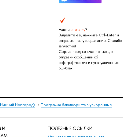
Нашли
опечатку
?
Выделите её, нажмите Ctrl+Enter и
отправьте нам уведомление. Спасибо
за участие!
Сервис предназначен только для
отправки сообщений об
орфографических и пунктуационных
ошибках.
 (Нижний Новгород)
→
Программа бакалавриата в ускоренные
 И
ПОЛЕЗНЫЕ ССЫЛКИ
КАМ
Министерство науки и высшего