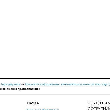
 бакалавриата
→
Факультет информатики, математики и компьютерных наук
ская оценка преподавания»
НАУКА
СТУДЕНТАМ
СОТРУДНИ
Научные лаборатории