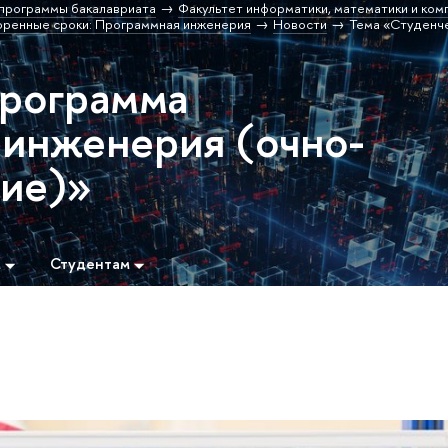
программы бакалавриата
Факультет информатики, математики и ком
оренные сроки: Программная инженерия
Новости
Тема «Студенч
программа
инженерия (очно-
ние)»
м
Студентам