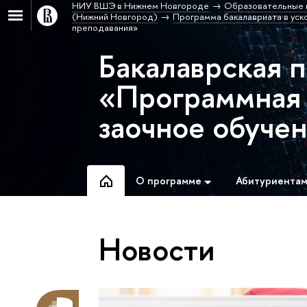
НИУ ВШЭ в Нижнем Новгороде
Образовательные 
(Нижний Новгород)
Программа бакалавриата в уск
преподавания»
Бакалаврская 
«Программная 
заочное обуче
О программе
Абитуриента
Новости