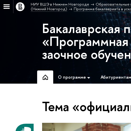
НИУ ВШЭ в Нижнем Новгороде
Образовательные 
(Нижний Новгород)
Программа бакалавриата в уск
Бакалаврская 
«Программная 
заочное обуче
О программе
Абитуриента
Тема «официал