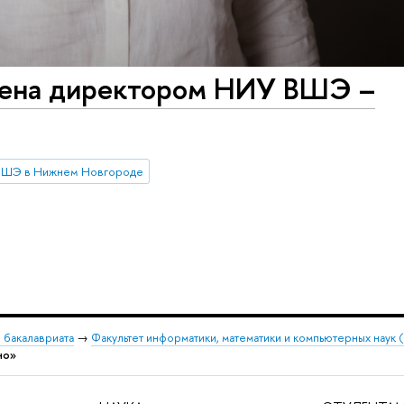
чена директором НИУ ВШЭ –
ВШЭ в Нижнем Новгороде
 бакалавриата
→
Факультет информатики, математики и компьютерных наук
но»