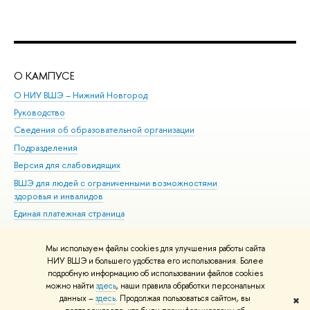
О КАМПУСЕ
ОБ
О НИУ ВШЭ – Нижний Новгород
Бак
Руководство
Маг
Сведения об образовательной организации
Вт
Подразделения
Вы
Версия для слабовидящих
Ку
ВШЭ для людей с ограниченными возможностями
Пр
здоровья и инвалидов
Рег
Единая платежная страница
Яз
Вы
Мы используем файлы cookies для улучшения работы сайта
Обр
НИУ ВШЭ и большего удобства его использования. Более
подробную информацию об использовании файлов cookies
можно найти
здесь
, наши правила обработки персональных
данных –
здесь
. Продолжая пользоваться сайтом, вы
✖
Редактору