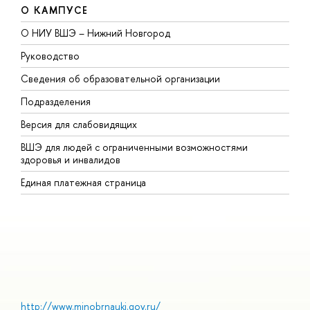
О КАМПУСЕ
О НИУ ВШЭ – Нижний Новгород
Б
Руководство
М
Сведения об образовательной организации
т
Подразделения
ы
ерсия для слабовидящих
К
ШЭ для людей с ограниченными возможностями
П
здоровья и инвалидо
Р
Единая платежная страница
Я
ы
О
http://www.minobrnauki.gov.ru/