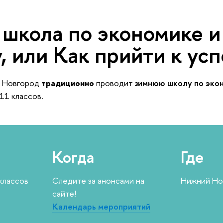
 школа по экономике и
 или Как прийти к усп
 Новгород
традиционно
проводит
зимнюю школу по экон
11 классов.
Когда
Где
 классо
Следите за анонсами на
Нижний Нов
сайте!
Календарь мероприятий