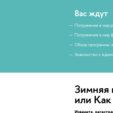
ас ждут
Погружение в мир р
Погружение в мир ф
Обзор программы: «
Знакомство с един
Зимняя 
или Как
Извините, регистра