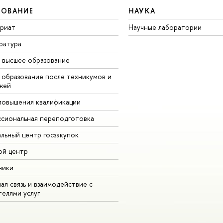
ЗОВАНИЕ
НАУКА
вриат
Научные лаборатории
ратура
высшее образование
образование после техникумов и
жей
повышения квалификации
сиональная переподготовка
альный центр госзакупок
ой центр
ники
ая связь и взаимодействие с
телями услу