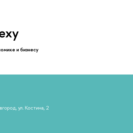
еху
омике и бизнесу
город, ул. Костина, 2