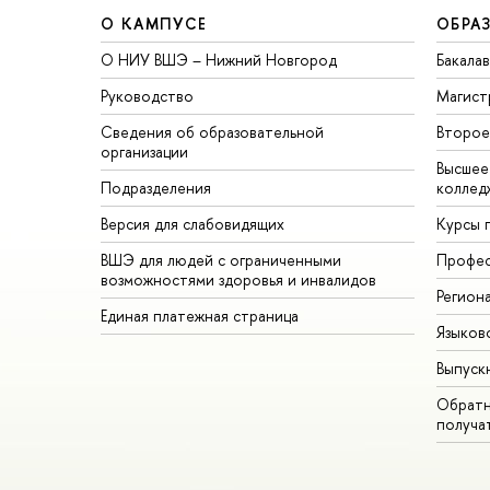
О КАМПУСЕ
ОБРА
О НИУ ВШЭ – Нижний Новгород
Бакала
Руководство
Магист
Сведения об образовательной
торое 
организации
ысшее 
Подразделения
коллед
ерсия для слабовидящих
Курсы 
ШЭ для людей с ограниченными
Профес
озможностями здоровья и инвалидо
Регион
Единая платежная страница
Языков
ыпуск
Обратн
получа