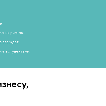
в.
вания рисков.
 вас ждет.
и и студентами.
изнесу,