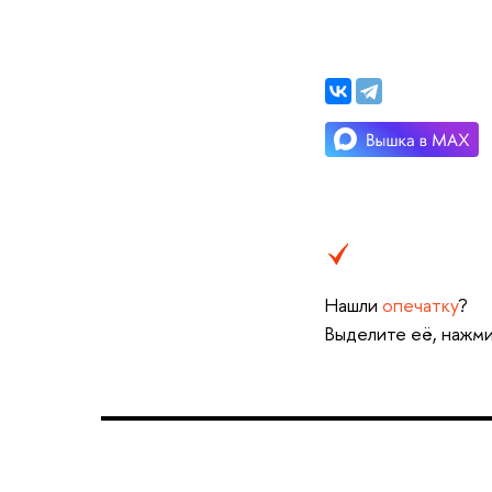
Нашли
опечатку
?
ыделите её, нажмит