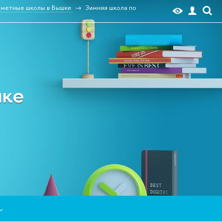
метные школы в Вышке
Зимняя школа по
шке