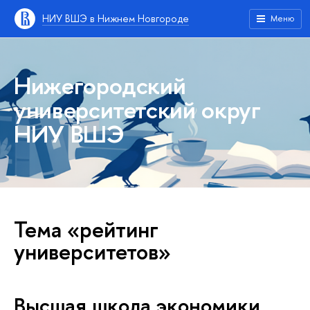
НИУ ВШЭ в Нижнем Новгороде
Меню
Нижегородский
университетский округ
НИУ ВШЭ
Тема «рейтинг
университетов»
Высшая школа экономики