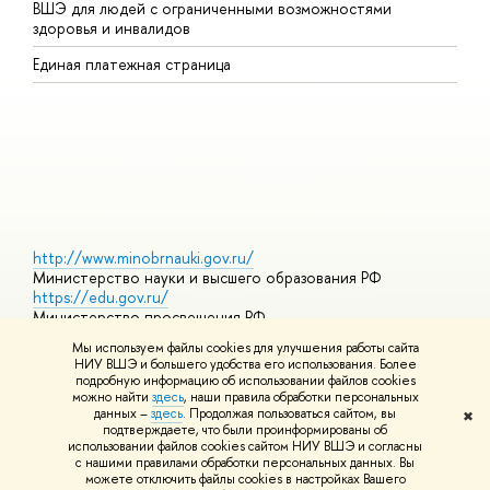
ВШЭ для людей с ограниченными возможностями
П
здоровья и инвалидов
Р
Единая платежная страница
Я
В
О
http://www.minobrnauki.gov.ru/
Министерство науки и высшего образования РФ
https://edu.gov.ru/
Министерство просвещения РФ
https://elearning.hse.ru/mooc
Мы используем файлы cookies для улучшения работы сайта
Массовые открытые онлайн-курсы
НИУ ВШЭ и большего удобства его использования. Более
подробную информацию об использовании файлов cookies
можно найти
здесь
, наши правила обработки персональных
данных –
здесь
. Продолжая пользоваться сайтом, вы
✖
© НИУ ВШЭ 1993–2026
Адреса и контакты
Условия
подтверждаете, что были проинформированы об
использования материалов
Политика конфиденциальности
Карта
использовании файлов cookies сайтом НИУ ВШЭ и согласны
сайта
с нашими правилами обработки персональных данных. Вы
Шрифты HSE Sans и HSE Slab разработаны в
Школе дизайна НИУ
можете отключить файлы cookies в настройках Вашего