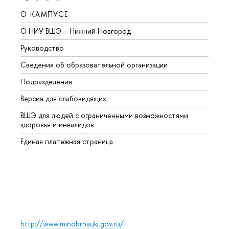
О КАМПУСЕ
ОБР
О НИУ ВШЭ – Нижний Новгород
Бакал
Руководство
Магис
Сведения об образовательной организации
торое
Подразделения
ысшее
ерсия для слабовидящих
Курсы
ШЭ для людей с ограниченными возможностями
Профе
здоровья и инвалидо
Регио
Единая платежная страница
Языко
ыпус
Обрат
http://www.minobrnauki.gov.ru/