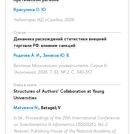
Красулина О. Ю.
Чебоксары: ИД «Среда», 2026.
Статья
Динамика расхождений статистики внешней
торговли РФ: влияние санкций
Родичев А. И.
,
Зиняков Ю. В.
естник Московского университета. Серия 6:
Экономика. 2026. Т. 61. № 2.
С. 340-357.
Глава в книге
Structures of Authors’ Collaboration at Young
Universities
Matveeva N.
,
Batagelj V.
In bk.: Proceedings of the 20th International Conference
on Scientometrics & Informetrics (ISSI2025), Vol. 2.
Yerevan: Publishing House of the National Academy of