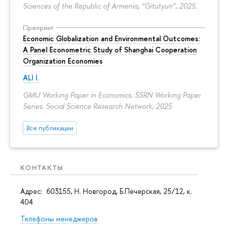
Sciences of the Republic of Armenia, “Gitutyun”, 2025.
Препринт
Economic Globalization and Environmental Outcomes:
A Panel Econometric Study of Shanghai Cooperation
Organization Economies
ALI I.
GMU Working Paper in Economics. SSRN Working Paper
Series. Social Science Research Network, 2025
се публикации
КОНТАКТЫ
Адрес: 603155, Н. Новгород, Б.Печерская, 25/12, к.
404
Телефоны менеджеро