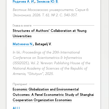
Родичев А. И.
,
Зиняков Ю. В.
Вестник Московского университета. Серия 6:
Экономика. 2026. Т. 61. № 2.
С. 340-357.
Глава в книге
Structures of Authors’ Collaboration at Young
Universities
Matveeva N.
,
Batagelj V.
In bk.: Proceedings of the 20th International
Conference on Scientometrics & Informetrics
(ISSI2025), Vol. 2. Yerevan: Publishing House of the
National Academy of Sciences of the Republic of
Armenia, “Gitutyun”, 2025.
Препринт
Economic Globalization and Environmental
Outcomes: A Panel Econometric Study of Shanghai
Cooperation Organization Economies
ALI I.