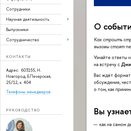
Сотрудники
Научная деятельность
О событ
Выпускники
Как строить стр
Сотрудничество
вызовы стоят п
КОНТАКТЫ
Узнайте ответы н
на встречу с
Дми
Адрес: 603155, Н.
Вас ждёт формат 
Новгород, Б.Печерская,
обсуждение, чест
25/12, к. 404
о том, как прини
Телефоны менеджеров
Вы узнае
РУКОВОДСТВО
как на самом 