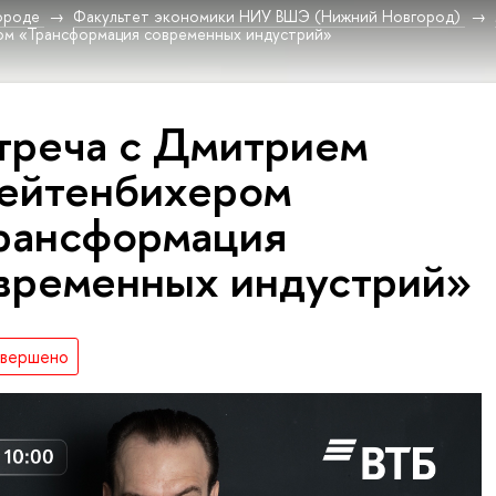
ороде
Факультет экономики НИУ ВШЭ (Нижний Новгород)
м «Трансформация современных индустрий»
треча с Дмитрием
ейтенбихером
рансформация
временных индустрий»
авершено