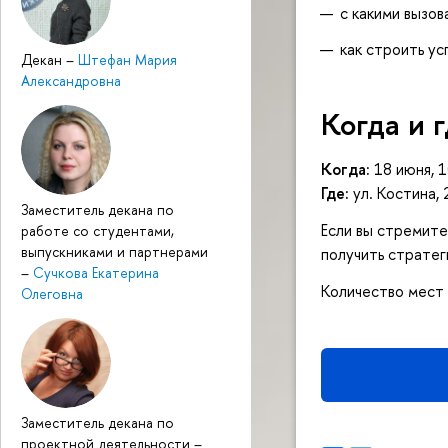
с какими вызо
как строить ус
Декан
–
Штефан Мария
Александровна
Когда и 
Когда:
18 июня, 1
Где:
ул. Костина, 
Заместитель декана по
Если вы стремите
работе со студентами,
выпускниками и партнерами
получить стратег
–
Сучкова Екатерина
Количество мест 
Олеговна
Заместитель декана по
проектной деятельности
–