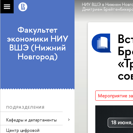
НИУ ВШЭ в Нижнем Новг
Дмитрием Брейтенбихеро
Факультет
Вс
экономики НИУ
ВШЭ (Нижний
Бр
Новгород)
«Т
со
Мероприятие з
ПОДРАЗДЕЛЕНИЯ
Кафедры и департаменты
Центр цифровой