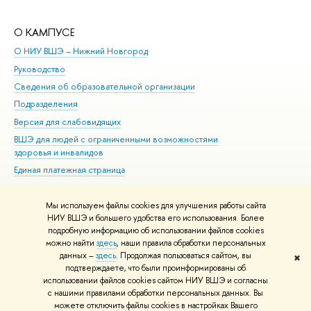
О КАМПУСЕ
ОБ
О НИУ ВШЭ – Нижний Новгород
Бак
Руководство
Маг
Сведения об образовательной организации
Вт
Подразделения
Вы
Версия для слабовидящих
Ку
ВШЭ для людей с ограниченными возможностями
Пр
здоровья и инвалидов
Рег
Единая платежная страница
Яз
Вы
Мы используем файлы cookies для улучшения работы сайта
Обр
НИУ ВШЭ и большего удобства его использования. Более
подробную информацию об использовании файлов cookies
можно найти
здесь
, наши правила обработки персональных
данных –
здесь
. Продолжая пользоваться сайтом, вы
✖
Редактору
подтверждаете, что были проинформированы об
© НИУ ВШЭ 1993–2026
Адреса и контакты
Условия использования
использовании файлов cookies сайтом НИУ ВШЭ и согласны
с нашими правилами обработки персональных данных. Вы
материалов
Политика конфиденциальности
Карта сайта
можете отключить файлы cookies в настройках Вашего
Шрифты HSE Sans и HSE Slab разработаны в
Школе дизайна НИУ ВШЭ