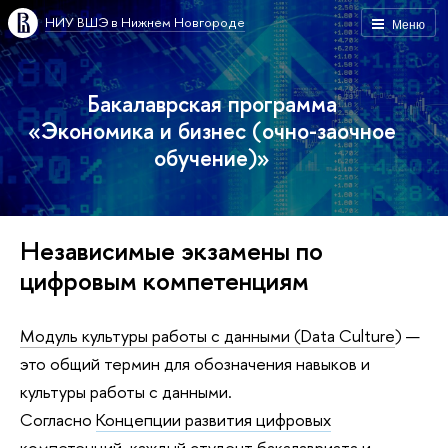
НИУ ВШЭ в Нижнем Новгороде
Меню
Бакалаврская программа
«Экономика и бизнес (очно-заочное
обучение)»
Независимые экзамены по
цифровым компетенциям
Модуль культуры работы с данными (Data Culture
) —
это общий термин для обозначения навыков и
культуры работы с данными.
Согласно
Концепции развития цифровых
компетенций
, каждый студент бакалавриата и