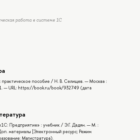
ическая работа в системе 1С
ра
 : практическое пособие / Н. В. Селищев. — Москва :
1. — URL: https://book.ru/book/932749 (дата
тература
: Предприятие» : учебник / Э.Г. Дадян. — М. :
 Доп. материалы [Электронный ресурс; Режим
разование: Магистратура).