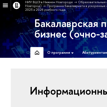
НИУ ВШЭ в Нижнем Новгороде
Образовательные 
Новгород)
Программа бакалавриата в ускоренные с
2025 и 2026 учебного года
Бакалаврская 
бизнес (очно-з
О программе
Абитуриента
Информационные