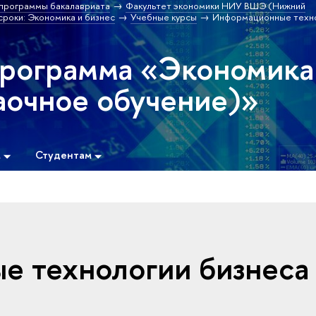
программы бакалавриата
Факультет экономики НИУ ВШЭ (Нижний
роки: Экономика и бизнес
Учебные курсы
Информационные техно
программа «Экономика
аочное обучение)»
м
Студентам
 технологии бизнеса