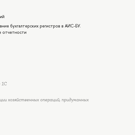
ций
ние бухгалтерских регистров в АИС-БУ.
е отчетности
 1С
ции хозяйственных операций, придуманных